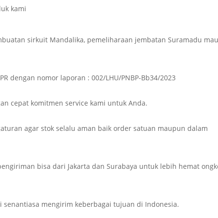
duk kami
 pembuatan sirkuit Mandalika, pemeliharaan jembatan Suramadu ma
 PUPR dengan nomor laporan : 002/LHU/PNBP-Bb34/2023
n cepat komitmen service kami untuk Anda.
turan agar stok selalu aman baik order satuan maupun dalam
f pengiriman bisa dari Jakarta dan Surabaya untuk lebih hemat ongk
i senantiasa mengirim keberbagai tujuan di Indonesia.