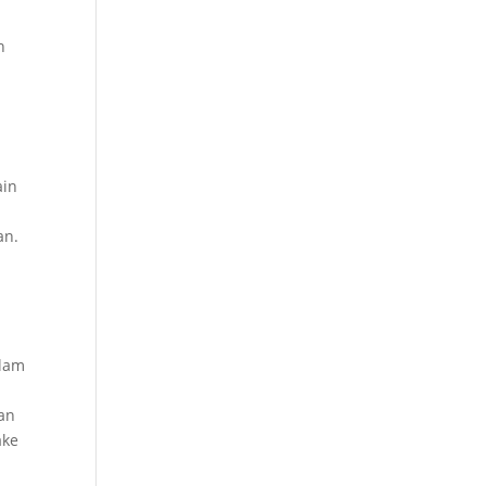
n
ain
an.
alam
aan
ake