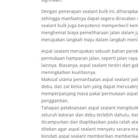
Dengan penerapan sealant bulk ini, diharapkan
sehingga manfaatnya dapat segera dirasakan o
sealant bulk juga berpotensi memperkecil kem
menghemat biaya pemeliharaan jalan dalam ja
merupakan langkah maju dalam langkah mening
Aspal sealant merupakan sebuah bahan perek
permukaan hamparan jalan, seperti jalan ray
lainnya. Biasanya, aspal sealant terdiri dari
meningkatkan kualitasnya.
Maksud utama pemanfaatan aspal sealant yait
debu, dan zat kimia lain yang dapat merusakn
memperpanjang masa pakai permukaan aspal,
penggantian.
Tahapan pelaksanaan aspal sealant mengikutk
seluruh kotoran dan debu terlebih dahulu. Ke
dicampurkan dan diaplikasikan pada celah ata
ditekan agar aspal sealant menyatu secara era
Kendati aspal sealant memberikan memberika