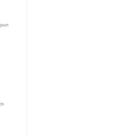
upun
os