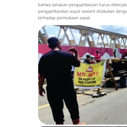
bahwa tahapan pengaplikasian harus dikerjak
pengaplikasikan aspal sealant dilakukan den
terhadap permukaan aspal.