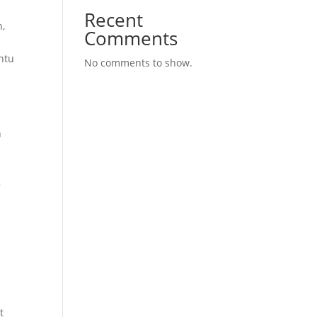
Recent
n,
Comments
ntu
No comments to show.
n
,
t
t