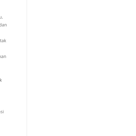
u,
 dan
tak
kan
k
si