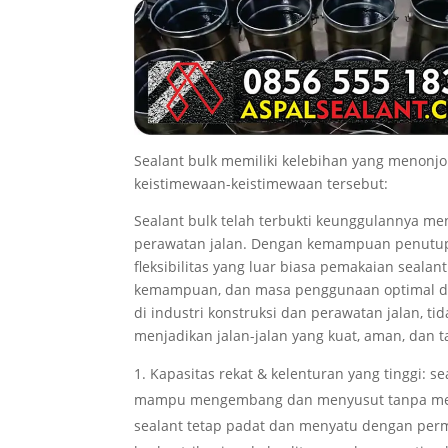
Sealant bulk memiliki kelebihan yang menonj
keistimewaan-keistimewaan tersebut:
Sealant bulk telah terbukti keunggulannya me
perawatan jalan. Dengan kemampuan penutupan
fleksibilitas yang luar biasa pemakaian seala
kemampuan, dan masa penggunaan optimal dari
di industri konstruksi dan perawatan jalan, ti
menjadikan jalan-jalan yang kuat, aman, dan 
Kapasitas rekat & kelenturan yang tinggi: se
mampu mengembang dan menyusut tanpa merus
sealant tetap padat dan menyatu dengan permu