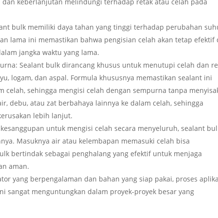
al dan keberlanjutan melindungi terhadap retak atau celah pada
ant bulk memiliki daya tahan yang tinggi terhadap perubahan suh
han lama ini memastikan bahwa pengisian celah akan tetap efektif
alam jangka waktu yang lama.
a: Sealant bulk dirancang khusus untuk menutupi celah dan re
yu, logam, dan aspal. Formula khususnya memastikan sealant ini
 celah, sehingga mengisi celah dengan sempurna tanpa menyisa
ir, debu, atau zat berbahaya lainnya ke dalam celah, sehingga
rusakan lebih lanjut.
 kesanggupan untuk mengisi celah secara menyeluruh, sealant bul
ainnya. Masuknya air atau kelembapan memasuki celah bisa
k bertindak sebagai penghalang yang efektif untuk menjaga
dan aman.
ator yang berpengalaman dan bahan yang siap pakai, proses aplika
al ini sangat menguntungkan dalam proyek-proyek besar yang