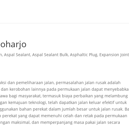
koharjo
n
,
Aspal Sealant
,
Aspal Sealant Bulk
,
Asphaltic Plug
,
Expansion Join
uksi dan pemeliharaan jalan, permasalahan jalan rusak adalah
g, dan kerobohan lainnya pada permukaan jalan dapat menyebabk
nyawa bagi masyarakat, termasuk biaya perbaikan yang melambung
ngan kemajuan teknologi, telah dapatkan jalan keluar efektif untuk
ggunakan bahan perekat dalam jumlah besar untuk jalan rusak. B
n perekat yang dapat memenuhi celah dan retak pada permukaan
ngan maksimal, dan memperpanjang masa pakai jalan secara