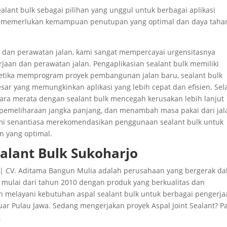
lant bulk sebagai pilihan yang unggul untuk berbagai aplikasi
ng memerlukan kemampuan penutupan yang optimal dan daya taha
si dan perawatan jalan, kami sangat mempercayai urgensitasnya
aan dan perawatan jalan. Pengaplikasian sealant bulk memiliki
Ketika memprogram proyek pembangunan jalan baru, sealant bulk
sar yang memungkinkan aplikasi yang lebih cepat dan efisien. Sel
cara merata dengan sealant bulk mencegah kerusakan lebih lanjut
emeliharaan jangka panjang, dan menambah masa pakai dari jal
ami senantiasa merekomendasikan penggunaan sealant bulk untuk
n yang optimal.
ealant Bulk Sukoharjo
ya | CV. Aditama Bangun Mulia adalah perusahaan yang bergerak d
n mulai dari tahun 2010 dengan produk yang berkualitas dan
h melayani kebutuhan aspal sealant bulk untuk berbagai pengerj
uar Pulau Jawa. Sedang mengerjakan proyek Aspal Joint Sealant? P
.