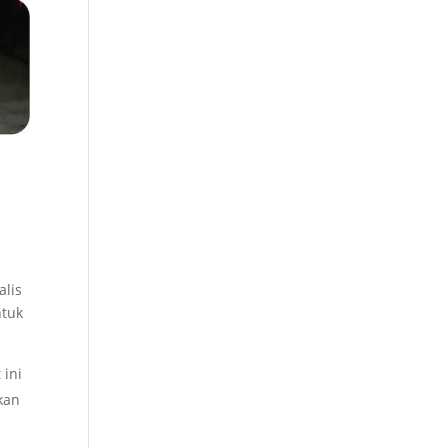
alis
ntuk
 ini
kan