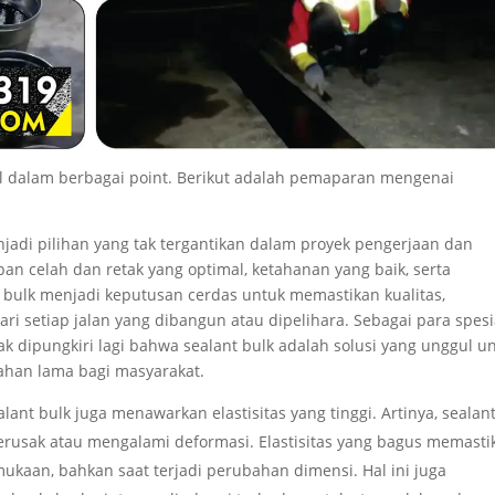
ol dalam berbagai point. Berikut adalah pemaparan mengenai
njadi pilihan yang tak tergantikan dalam proyek pengerjaan dan
 celah dan retak yang optimal, ketahanan yang baik, serta
nt bulk menjadi keputusan cerdas untuk memastikan kualitas,
 setiap jalan yang dibangun atau dipelihara. Sebagai para spesi
dak dipungkiri lagi bahwa sealant bulk adalah solusi yang unggul u
tahan lama bagi masyarakat.
alant bulk juga menawarkan elastisitas yang tinggi. Artinya, sealant
ak atau mengalami deformasi. Elastisitas yang bagus memasti
kaan, bahkan saat terjadi perubahan dimensi. Hal ini juga