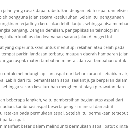
 jalan yang rusak dapat dibetulkan dengan lebih cepat dan efisie
leh pengguna jalan secara keseluruhan. Selain itu, penggunaan
ungkinan terjadinya kerusakan lebih lanjut, sehingga bisa memba
ngka panjang. Dengan demikian, pengaplikasian teknologi ini
katkan kualitas dan keamanan sarana jalan di negeri ini.
at yang diperuntukkan untuk menutupi rekahan atau celah pada
a, tempat parkir, landasan terbang, maupun daerah hamparan jala
 gabungan aspal, materi tambahan mineral, dan zat tambahan untuk
u untuk melindungi lapisan aspal dari kehancuran disebabkan air
ya. Lebih dari itu, pemanfaatan aspal sealant juga berperan dalam
 sehingga secara keseluruhan menghemat biaya perawatan dan
an beberapa langkah, yaitu pembersihan bagian atas aspal dari
mudian, kombinasi aspal beserta pengisi mineral dan aditif
u retakan pada permukaan aspal. Setelah itu, permukaan tersebu
t pada aspal.
n manfaat besar dalam melindungi permukaan aspal, patut diinga