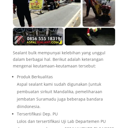
Sealant bulk mempunyai kelebihan yang unggul
dalam berbagai hal. Berikut adalah keterangan
mengenai keutamaan-keutamaan tersebut:
Produk Berkualitas
Aspal sealant kami sudah digunakan [untuk
pembuatan sirkuit Mandalika, pemeliharaan
jembatan Suramadu juga beberapa bandara
diindonesia.
Tersertifikasi Dep. PU
Lolos dan tersertifikasi Uji Lab Departemen PU