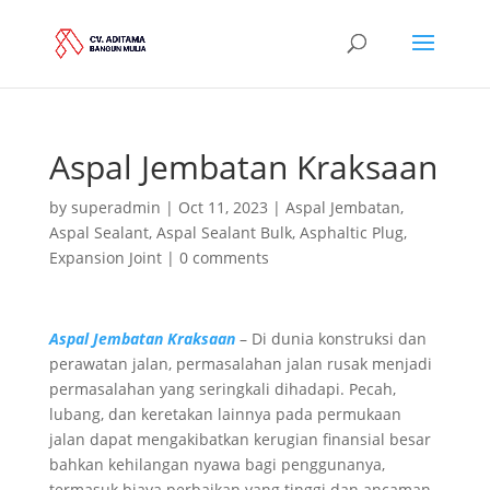
Aspal Jembatan Kraksaan
by
superadmin
|
Oct 11, 2023
|
Aspal Jembatan
,
Aspal Sealant
,
Aspal Sealant Bulk
,
Asphaltic Plug
,
Expansion Joint
|
0 comments
Aspal Jembatan Kraksaan
– Di dunia konstruksi dan
perawatan jalan, permasalahan jalan rusak menjadi
permasalahan yang seringkali dihadapi. Pecah,
lubang, dan keretakan lainnya pada permukaan
jalan dapat mengakibatkan kerugian finansial besar
bahkan kehilangan nyawa bagi penggunanya,
termasuk biaya perbaikan yang tinggi dan ancaman