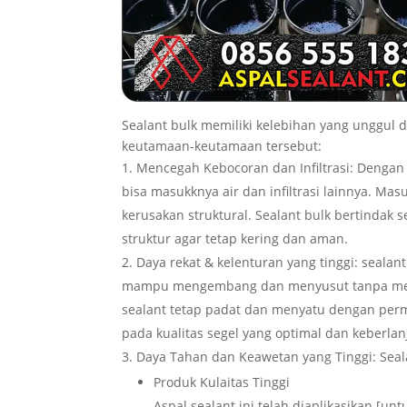
Sealant bulk memiliki kelebihan yang unggul
keutamaan-keutamaan tersebut:
Mencegah Kebocoran dan Infiltrasi: Denga
bisa masukknya air dan infiltrasi lainnya. M
kerusakan struktural. Sealant bulk bertindak
struktur agar tetap kering dan aman.
Daya rekat & kelenturan yang tinggi: sealant
mampu mengembang dan menyusut tanpa merus
sealant tetap padat dan menyatu dengan perm
pada kualitas segel yang optimal dan keberlan
Daya Tahan dan Keawetan yang Tinggi: Seala
Produk Kulaitas Tinggi
Aspal sealant ini telah diaplikasikan [