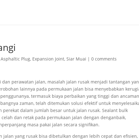
angi
,
Asphaltic Plug
,
Expansion Joint
,
Siar Muai
|
0 comments
i dan perawatan jalan, masalah jalan rusak menjadi tantangan ya
n kerobohan lainnya pada permukaan jalan bisa menyebabkan kerug
i penggunanya, termasuk biaya perbaikan yang tinggi dan ancama
bangnya zaman, telah ditemukan solusi efektif untuk menyelesaik
perekat dalam jumlah besar untuk jalan rusak. Sealant bulk
 celah dan retak pada permukaan jalan dengan denganbaik,
erpanjang masa pakai jalan secara signifikan.
 jalan yang rusak bisa dibetulkan dengan lebih cepat dan efisien,