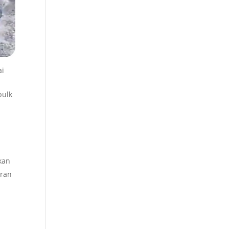
ai
bulk
kan
eran