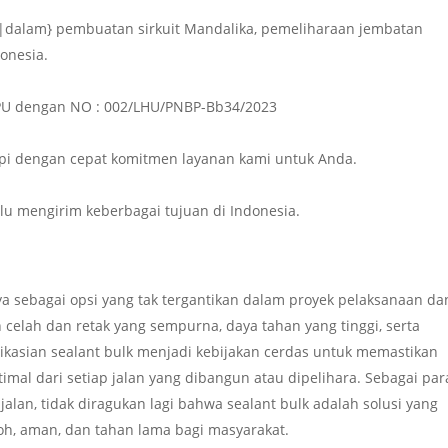
uk|dalam} pembuatan sirkuit Mandalika, pemeliharaan jembatan
onesia.
n PU dengan NO : 002/LHU/PNBP-Bb34/2023
i dengan cepat komitmen layanan kami untuk Anda.
lalu mengirim keberbagai tujuan di Indonesia.
a sebagai opsi yang tak tergantikan dalam proyek pelaksanaan da
 celah dan retak yang sempurna, daya tahan yang tinggi, serta
plikasian sealant bulk menjadi kebijakan cerdas untuk memastikan
imal dari setiap jalan yang dibangun atau dipelihara. Sebagai par
 jalan, tidak diragukan lagi bahwa sealant bulk adalah solusi yang
koh, aman, dan tahan lama bagi masyarakat.