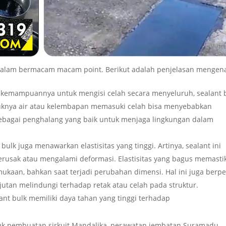
 dalam bermacam macam point. Berikut adalah penjelasan mengen
n kemampuannya untuk mengisi celah secara menyeluruh, sealant 
asuknya air atau kelembapan memasuki celah bisa menyebabkan
 sebagai penghalang yang baik untuk menjaga lingkungan dalam
 bulk juga menawarkan elastisitas yang tinggi. Artinya, sealant ini
ak atau mengalami deformasi. Elastisitas yang bagus memasti
ukaan, bahkan saat terjadi perubahan dimensi. Hal ini juga berp
jutan melindungi terhadap retak atau celah pada struktur.
nt bulk memiliki daya tahan yang tinggi terhadap
untuk pembuatan sirkuit Mandalika, perawatan jembatan Suramadu