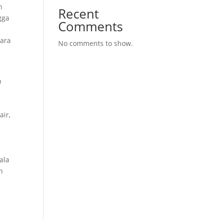
n
Recent
gga
Comments
gara
No comments to show.
n
ir,
ala
n