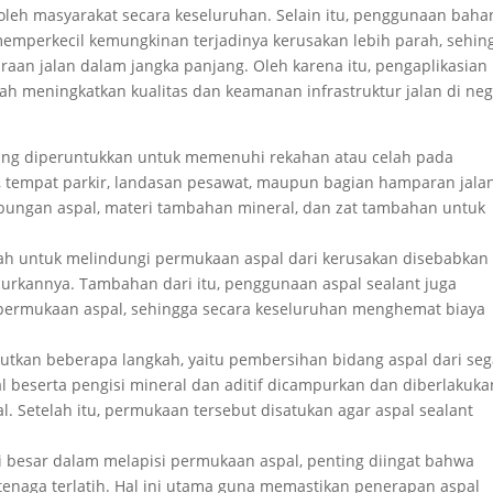
oleh masyarakat secara keseluruhan. Selain itu, penggunaan baha
memperkecil kemungkinan terjadinya kerusakan lebih parah, sehin
an jalan dalam jangka panjang. Oleh karena itu, pengaplikasian
kah meningkatkan kualitas dan keamanan infrastruktur jalan di ne
yang diperuntukkan untuk memenuhi rekahan atau celah pada
a, tempat parkir, landasan pesawat, maupun bagian hamparan jala
 gabungan aspal, materi tambahan mineral, dan zat tambahan untuk
ah untuk melindungi permukaan aspal dari kerusakan disebabkan a
curkannya. Tambahan dari itu, penggunaan aspal sealant juga
ermukaan aspal, sehingga secara keseluruhan menghemat biaya
kutkan beberapa langkah, yaitu pembersihan bidang aspal dari seg
l beserta pengisi mineral dan aditif dicampurkan dan diberlakuka
. Setelah itu, permukaan tersebut disatukan agar aspal sealant
besar dalam melapisi permukaan aspal, penting diingat bahwa
tenaga terlatih. Hal ini utama guna memastikan penerapan aspal