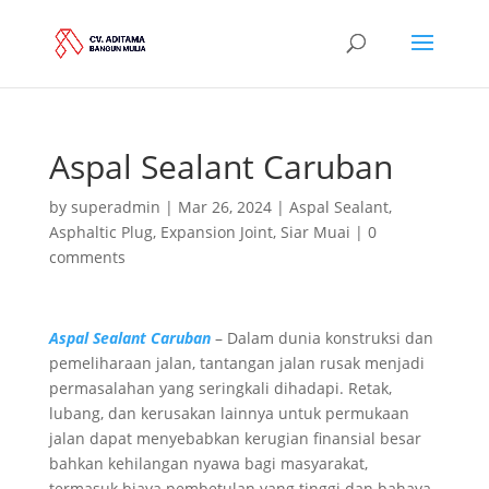
Aspal Sealant Caruban
by
superadmin
|
Mar 26, 2024
|
Aspal Sealant
,
Asphaltic Plug
,
Expansion Joint
,
Siar Muai
|
0
comments
Aspal Sealant Caruban
– Dalam dunia konstruksi dan
pemeliharaan jalan, tantangan jalan rusak menjadi
permasalahan yang seringkali dihadapi. Retak,
lubang, dan kerusakan lainnya untuk permukaan
jalan dapat menyebabkan kerugian finansial besar
bahkan kehilangan nyawa bagi masyarakat,
termasuk biaya pembetulan yang tinggi dan bahaya