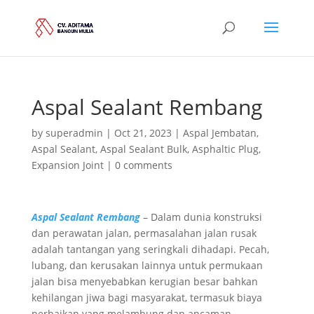
Aspal Sealant Rembang
by
superadmin
|
Oct 21, 2023
|
Aspal Jembatan
,
Aspal Sealant
,
Aspal Sealant Bulk
,
Asphaltic Plug
,
Expansion Joint
|
0 comments
Aspal Sealant Rembang
– Dalam dunia konstruksi
dan perawatan jalan, permasalahan jalan rusak
adalah tantangan yang seringkali dihadapi. Pecah,
lubang, dan kerusakan lainnya untuk permukaan
jalan bisa menyebabkan kerugian besar bahkan
kehilangan jiwa bagi masyarakat, termasuk biaya
perbaikan yang melambung dan ancaman