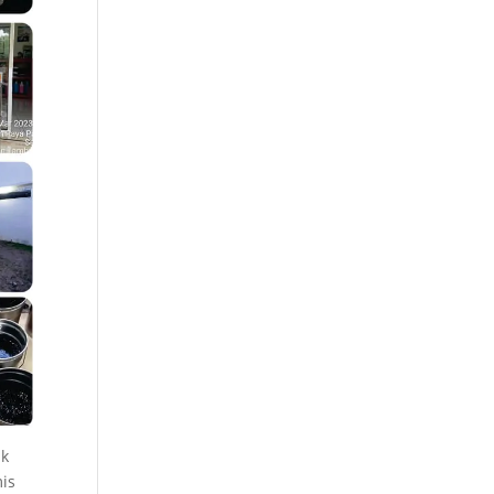
uk
is