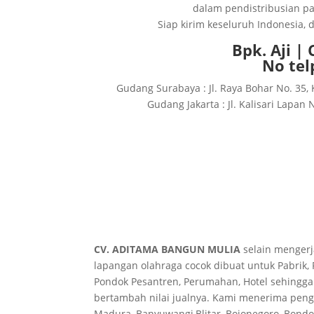
dalam pendistribusian pa
Siap kirim keseluruh Indonesia,
Bpk. Aji |
No tel
Gudang Surabaya : Jl. Raya Bohar No. 35, 
Gudang Jakarta : Jl. Kalisari Lapan
CV. ADITAMA BANGUN MULIA
selain mengerj
lapangan olahraga cocok dibuat untuk Pabrik, 
Pondok Pesantren, Perumahan, Hotel sehingg
bertambah nilai jualnya. Kami menerima penge
Madura, Banyuwangi,Blitar, Bojonegoro, Bondo