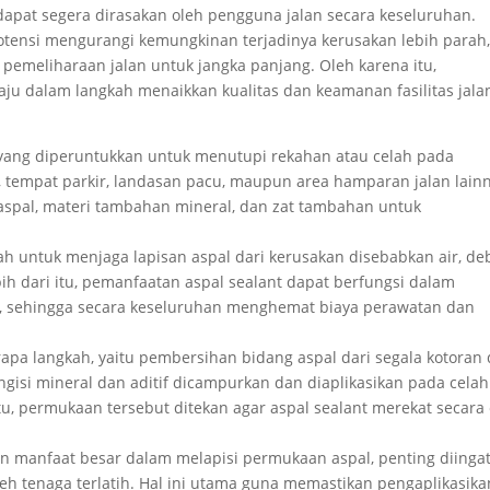
 dapat segera dirasakan oleh pengguna jalan secara keseluruhan.
potensi mengurangi kemungkinan terjadinya kerusakan lebih parah
emeliharaan jalan untuk jangka panjang. Oleh karena itu,
aju dalam langkah menaikkan kualitas dan keamanan fasilitas jala
t yang diperuntukkan untuk menutupi rekahan atau celah pada
, tempat parkir, landasan pacu, maupun area hamparan jalan lain
i aspal, materi tambahan mineral, dan zat tambahan untuk
h untuk menjaga lapisan aspal dari kerusakan disebabkan air, de
ih dari itu, pemanfaatan aspal sealant dapat berfungsi dalam
 sehingga secara keseluruhan menghemat biaya perawatan dan
rapa langkah, yaitu pembersihan bidang aspal dari segala kotoran
ngisi mineral dan aditif dicampurkan dan diaplikasikan pada celah
tu, permukaan tersebut ditekan agar aspal sealant merekat secara 
 manfaat besar dalam melapisi permukaan aspal, penting diinga
h tenaga terlatih. Hal ini utama guna memastikan pengaplikasika