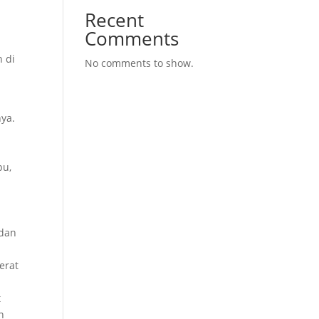
Recent
,
Comments
n di
No comments to show.
nya.
bu,
 dan
erat
t
n