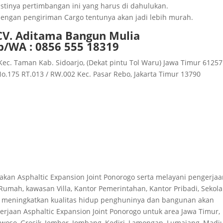
stinya pertimbangan ini yang harus di dahulukan.
 dengan pengiriman Cargo tentunya akan jadi lebih murah.
 CV. Aditama Bangun Mulia
p/WA : 0856 555 18319
Kec. Taman Kab. Sidoarjo, (Dekat pintu Tol Waru) Jawa Timur 61257
 No.175 RT.013 / RW.002 Kec. Pasar Rebo, Jakarta Timur 13790
akan Asphaltic Expansion Joint Ponorogo serta melayani pengerja
Rumah, kawasan Villa, Kantor Pemerintahan, Kantor Pribadi, Sekola
a meningkatkan kualitas hidup penghuninya dan bangunan akan
rjaan Asphaltic Expansion Joint Ponorogo untuk area Jawa Timur,
woso, Gresik, Jember, Jombang, Kediri, Lamongan, Lumajang, Madi