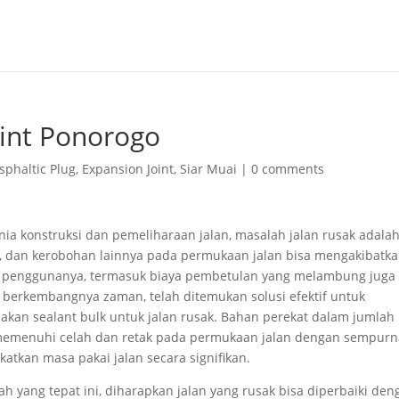
oint Ponorogo
sphaltic Plug
,
Expansion Joint
,
Siar Muai
|
0 comments
ia konstruksi dan pemeliharaan jalan, masalah jalan rusak adala
g, dan kerobohan lainnya pada permukaan jalan bisa mengakibatk
gi penggunanya, termasuk biaya pembetulan yang melambung juga
 berkembangnya zaman, telah ditemukan solusi efektif untuk
akan sealant bulk untuk jalan rusak. Bahan perekat dalam jumlah
memenuhi celah dan retak pada permukaan jalan dengan sempurn
tkan masa pakai jalan secara signifikan.
yang tepat ini, diharapkan jalan yang rusak bisa diperbaiki den