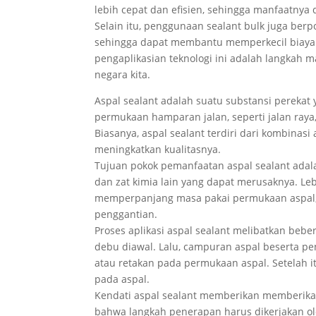
lebih cepat dan efisien, sehingga manfaatnya
Selain itu, penggunaan sealant bulk juga ber
sehingga dapat membantu memperkecil biaya p
pengaplikasian teknologi ini adalah langkah m
negara kita.
Aspal sealant adalah suatu substansi pereka
permukaan hamparan jalan, seperti jalan raya
Biasanya, aspal sealant terdiri dari kombinas
meningkatkan kualitasnya.
Tujuan pokok pemanfaatan aspal sealant adala
dan zat kimia lain yang dapat merusaknya. Leb
memperpanjang masa pakai permukaan aspal,
penggantian.
Proses aplikasi aspal sealant melibatkan bebe
debu diawal. Lalu, campuran aspal beserta pe
atau retakan pada permukaan aspal. Setelah i
pada aspal.
Kendati aspal sealant memberikan memberikan
bahwa langkah penerapan harus dikerjakan ole