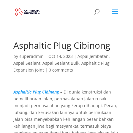
Asphaltic Plug Cibinong
by
superadmin
|
Oct 14, 2023
|
Aspal Jembatan
,
Aspal Sealant
,
Aspal Sealant Bulk
,
Asphaltic Plug
,
Expansion Joint
|
0 comments
Asphaltic Plug Cibinong
– Di dunia konstruksi dan
pemeliharaan jalan, permasalahan jalan rusak
menjadi permasalahan yang kerap dihadapi. Pecah,
lubang, dan kerusakan lainnya untuk permukaan
jalan bisa menyebabkan kehilangan besar bahkan
kehilangan jiwa bagi masyarakat, termasuk biaya
pembetulan yang tinggi juga bahaya kecelakaan lalu