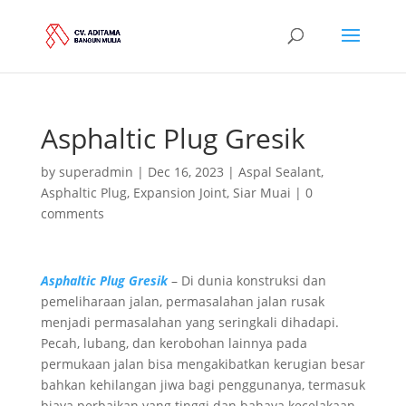
Asphaltic Plug Gresik
by
superadmin
|
Dec 16, 2023
|
Aspal Sealant
,
Asphaltic Plug
,
Expansion Joint
,
Siar Muai
|
0
comments
Asphaltic Plug Gresik
– Di dunia konstruksi dan
pemeliharaan jalan, permasalahan jalan rusak
menjadi permasalahan yang seringkali dihadapi.
Pecah, lubang, dan kerobohan lainnya pada
permukaan jalan bisa mengakibatkan kerugian besar
bahkan kehilangan jiwa bagi penggunanya, termasuk
biaya perbaikan yang tinggi dan bahaya kecelakaan