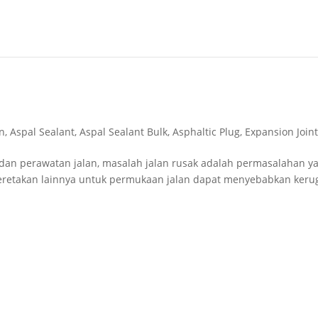
n
,
Aspal Sealant
,
Aspal Sealant Bulk
,
Asphaltic Plug
,
Expansion Join
 dan perawatan jalan, masalah jalan rusak adalah permasalahan y
 keretakan lainnya untuk permukaan jalan dapat menyebabkan keru