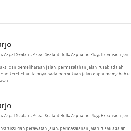
arjo
n
,
Aspal Sealant
,
Aspal Sealant Bulk
,
Asphaltic Plug
,
Expansion Join
ruksi dan pemeliharaan jalan, permasalahan jalan rusak adalah
g, dan kerobohan lainnya pada permukaan jalan dapat menyebabk
awa...
arjo
n
,
Aspal Sealant
,
Aspal Sealant Bulk
,
Asphaltic Plug
,
Expansion Join
onstruksi dan perawatan jalan, permasalahan jalan rusak adalah