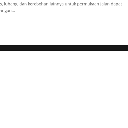
s, lubang, dan kerobohan lainnya untuk permukaan jalan dapat
angan...