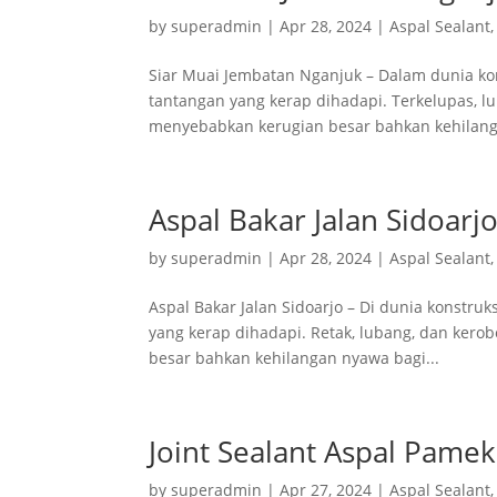
by
superadmin
|
Apr 28, 2024
|
Aspal Sealant
Siar Muai Jembatan Nganjuk – Dalam dunia kon
tantangan yang kerap dihadapi. Terkelupas, l
menyebabkan kerugian besar bahkan kehilang
Aspal Bakar Jalan Sidoarj
by
superadmin
|
Apr 28, 2024
|
Aspal Sealant
Aspal Bakar Jalan Sidoarjo – Di dunia konstru
yang kerap dihadapi. Retak, lubang, dan ker
besar bahkan kehilangan nyawa bagi...
Joint Sealant Aspal Pame
by
superadmin
|
Apr 27, 2024
|
Aspal Sealant