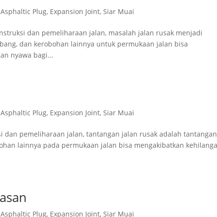
,
Asphaltic Plug
,
Expansion Joint
,
Siar Muai
struksi dan pemeliharaan jalan, masalah jalan rusak menjadi
ubang, dan kerobohan lainnya untuk permukaan jalan bisa
an nyawa bagi...
o
,
Asphaltic Plug
,
Expansion Joint
,
Siar Muai
ksi dan pemeliharaan jalan, tantangan jalan rusak adalah tantanga
obohan lainnya pada permukaan jalan bisa mengakibatkan kehilang
kasan
,
Asphaltic Plug
,
Expansion Joint
,
Siar Muai