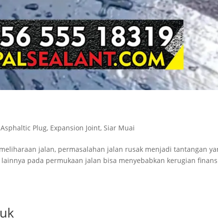
,
Asphaltic Plug
,
Expansion Joint
,
Siar Muai
emeliharaan jalan, permasalahan jalan rusak menjadi tantangan y
n lainnya pada permukaan jalan bisa menyebabkan kerugian finans
juk