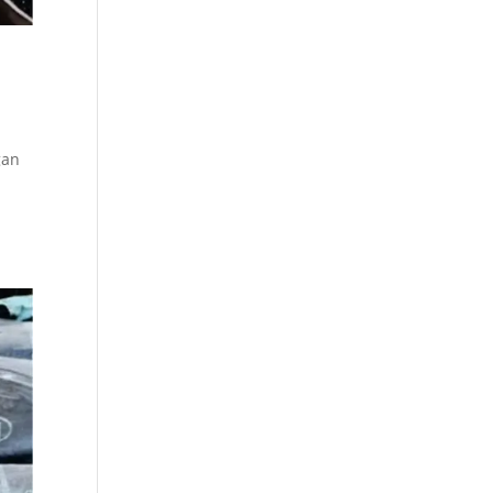
gan
n