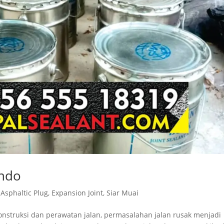
ondo
,
Asphaltic Plug
,
Expansion Joint
,
Siar Muai
konstruksi dan perawatan jalan, permasalahan jalan rusak menjadi