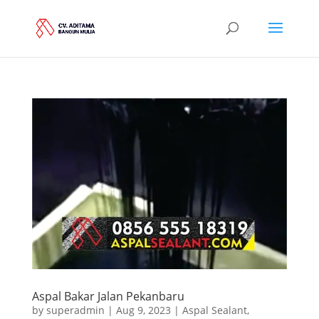
Aspal Bakar Jalan Pekanbaru
by
superadmin
|
Aug 9, 2023
|
Aspal Sealant
,