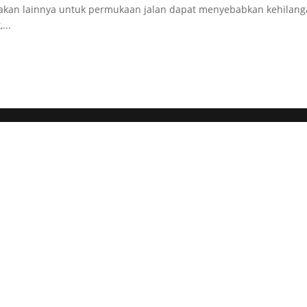
etakan lainnya untuk permukaan jalan dapat menyebabkan kehilan
...