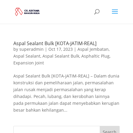
Aspal Sealant Bulk [KOTA-JATIM-REAL]
by
superadmin
|
Oct 17, 2023
|
Aspal Jembatan
,
Aspal Sealant
,
Aspal Sealant Bulk
,
Asphaltic Plug
,
Expansion Joint
Aspal Sealant Bulk [KOTA-JATIM-REAL] – Dalam dunia
konstruksi dan pemeliharaan jalan, permasalahan
jalan rusak menjadi permasalahan yang kerap
dihadapi. Pecah, lubang, dan kerobohan lainnya
pada permukaan jalan dapat menyebabkan kerugian
besar bahkan kehilangan...
Search