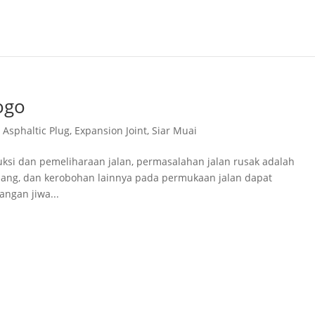
ogo
,
Asphaltic Plug
,
Expansion Joint
,
Siar Muai
ruksi dan pemeliharaan jalan, permasalahan jalan rusak adalah
ubang, dan kerobohan lainnya pada permukaan jalan dapat
ngan jiwa...