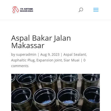
Aspal Bakar Jalan
Makassar
by
superadmin
|
Aug 9, 2023
|
Aspal Sealant
,
Asphaltic Plug
,
Expansion Joint
,
Siar Muai
|
0
comments