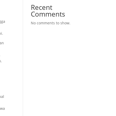
Recent
Comments
gga
No comments to show.
i.
ran
.
,
pal
hwa