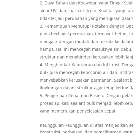
Daya Tahan dan Keawetan yang Tinggi: Seala
sinar UV, dan cuaca ekstrem. Kualitas yang ta
tidak terjadi perubahan yang merugikan dala
Kemampuan Menutupi Retakan dengan Optima
pada berbagai permukaan, termasuk beton, ka
mengalir dengan mudah dan merata ke dalam 
hampa. Hal ini mencegah masuknya air, debu,
struktur dan menghindari kerusakan lebih lanj
Menghindari Kebocoran dan Infiltrasi: Den
bulk bisa mencegah kebocoran air dan infiltr
menyebabkan kerusakan permanen. Sealant bul
lingkungan dalam struktur agar tetap kering 
Pengerjaan Cepat dan Efisien: Dengan pel
proses aplikasi sealant bulk menjadi lebih cep
yang memerlukan penyelesaian cepat.
Keunggulan-keunggulan di atas menjadikan se
konstruksi, perbaikan, dan pemeliharaan yan