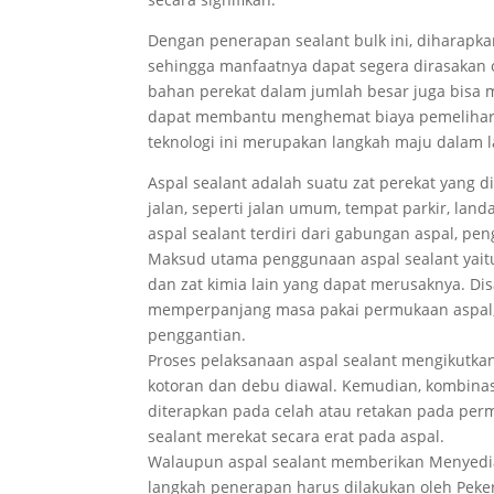
Dengan penerapan sealant bulk ini, diharapkan
sehingga manfaatnya dapat segera dirasakan o
bahan perekat dalam jumlah besar juga bisa m
dapat membantu menghemat biaya pemeliharaan
teknologi ini merupakan langkah maju dalam l
Aspal sealant adalah suatu zat perekat yang
jalan, seperti jalan umum, tempat parkir, la
aspal sealant terdiri dari gabungan aspal, pe
Maksud utama penggunaan aspal sealant yaitu
dan zat kimia lain yang dapat merusaknya. Di
memperpanjang masa pakai permukaan aspal,
penggantian.
Proses pelaksanaan aspal sealant mengikutka
kotoran dan debu diawal. Kemudian, kombinasi
diterapkan pada celah atau retakan pada perm
sealant merekat secara erat pada aspal.
Walaupun aspal sealant memberikan Menyedia
langkah penerapan harus dilakukan oleh Peker