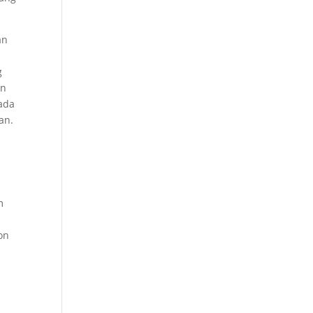
an
g
an
pada
an.
m
on