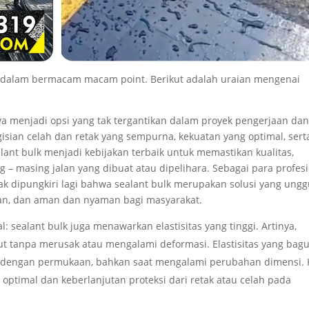
a dalam bermacam macam point. Berikut adalah uraian mengenai
a menjadi opsi yang tak tergantikan dalam proyek pengerjaan da
ian celah dan retak yang sempurna, kekuatan yang optimal, sert
ealant bulk menjadi kebijakan terbaik untuk memastikan kualitas,
 – masing jalan yang dibuat atau dipelihara. Sebagai para profes
idak dipungkiri lagi bahwa sealant bulk merupakan solusi yang ungg
man, dan aman dan nyaman bagi masyarakat.
 sealant bulk juga menawarkan elastisitas yang tinggi. Artinya,
tanpa merusak atau mengalami deformasi. Elastisitas yang bag
 dengan permukaan, bahkan saat mengalami perubahan dimensi. 
g optimal dan keberlanjutan proteksi dari retak atau celah pada