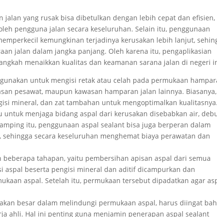
 jalan yang rusak bisa dibetulkan dengan lebih cepat dan efisien,
leh pengguna jalan secara keseluruhan. Selain itu, penggunaan
emperkecil kemungkinan terjadinya kerusakan lebih lanjut, sehin
 jalan dalam jangka panjang. Oleh karena itu, pengaplikasian
angkah menaikkan kualitas dan keamanan sarana jalan di negeri in
 digunakan untuk mengisi retak atau celah pada permukaan hampa
ndasan pesawat, maupun kawasan hamparan jalan lainnya. Biasanya,
ngisi mineral, dan zat tambahan untuk mengoptimalkan kualitasnya
 untuk menjaga bidang aspal dari kerusakan disebabkan air, debu
samping itu, penggunaan aspal sealant bisa juga berperan dalam
 sehingga secara keseluruhan menghemat biaya perawatan dan
n beberapa tahapan, yaitu pembersihan apisan aspal dari semua
 aspal beserta pengisi mineral dan aditif dicampurkan dan
ukaan aspal. Setelah itu, permukaan tersebut dipadatkan agar as
kan besar dalam melindungi permukaan aspal, harus diingat ba
ja ahli. Hal ini penting guna menjamin penerapan aspal sealant