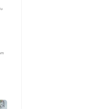
du
lam