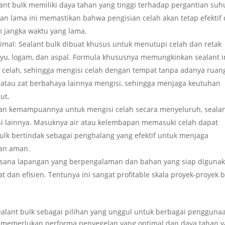
nt bulk memiliki daya tahan yang tinggi terhadap pergantian suh
han lama ini memastikan bahwa pengisian celah akan tetap efektif
m jangka waktu yang lama.
l: Sealant bulk dibuat khusus untuk menutupi celah dan retak
yu, logam, dan aspal. Formula khususnya memungkinkan sealant i
celah, sehingga mengisi celah dengan tempat tanpa adanya ruan
 atau zat berbahaya lainnya mengisi, sehingga menjaga keutuhan
ut.
gan kemampuannya untuk mengisi celah secara menyeluruh, seala
asi lainnya. Masuknya air atau kelembapan memasuki celah dapat
k bertindak sebagai penghalang yang efektif untuk menjaga
dan aman.
aksana lapangan yang berpengalaman dan bahan yang siap digunak
at dan efisien. Tentunya ini sangat profitable skala proyek-proyek 
alant bulk sebagai pilihan yang unggul untuk berbagai pengguna
g memerlukan performa penyegelan yang optimal dan daya tahan 