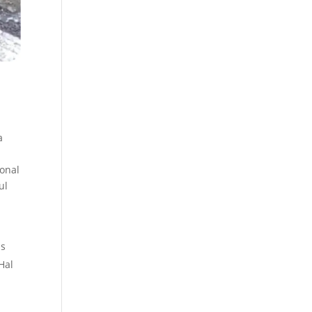
n
a
ional
ul
us
Hal