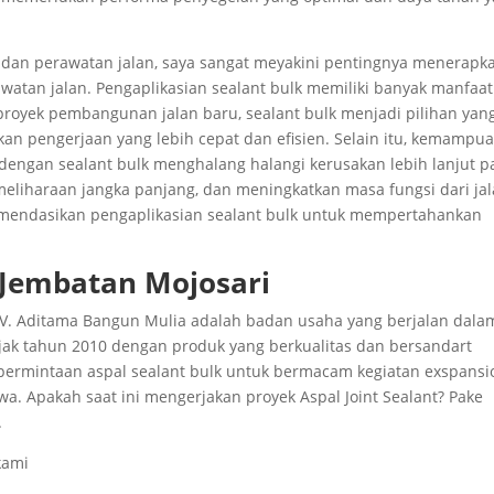
si dan perawatan jalan, saya sangat meyakini pentingnya menerapk
watan jalan. Pengaplikasian sealant bulk memiliki banyak manfaat
proyek pembangunan jalan baru, sealant bulk menjadi pilihan yan
n pengerjaan yang lebih cepat dan efisien. Selain itu, kemampu
dengan sealant bulk menghalang halangi kerusakan lebih lanjut 
eliharaan jangka panjang, dan meningkatkan masa fungsi dari jal
omendasikan pengaplikasian sealant bulk untuk mempertahankan
 Jembatan Mojosari
 | CV. Aditama Bangun Mulia adalah badan usaha yang berjalan dala
sejak tahun 2010 dengan produk yang berkualitas dan bersandart
 permintaan aspal sealant bulk untuk bermacam kegiatan exspansi
awa. Apakah saat ini mengerjakan proyek Aspal Joint Sealant? Pake
.
kami