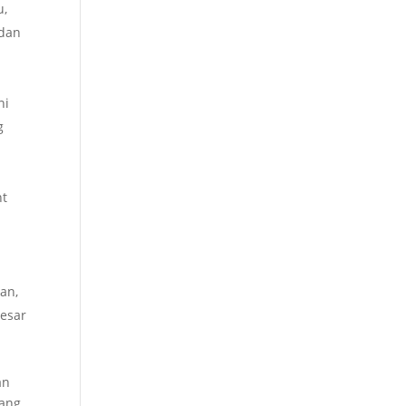
u,
 dan
ni
g
nt
an,
besar
an
yang