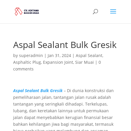
Aspal Sealant Bulk Gresik
by
superadmin
|
Jan 31, 2024
|
Aspal Sealant
,
Asphaltic Plug
,
Expansion Joint
,
Siar Muai
|
0
comments
Aspal Sealant Bulk Gresik
– Di dunia konstruksi dan
pemeliharaan jalan, tantangan jalan rusak adalah
tantangan yang seringkali dihadapi. Terkelupas,
lubang, dan keretakan lainnya untuk permukaan
jalan dapat menyebabkan kerugian finansial besar
bahkan kehilangan jiwa bagi masyarakat, termasuk
biaya perbaikan yang melambung dan ancaman