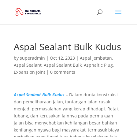
Aspal Sealant Bulk Kudus
by
superadmin
|
Oct 12, 2023
|
Aspal Jembatan
,
Aspal Sealant
,
Aspal Sealant Bulk
,
Asphaltic Plug
,
Expansion Joint
|
0 comments
Aspal Sealant Bulk Kudus
– Dalam dunia konstruksi
dan pemeliharaan jalan, tantangan jalan rusak
menjadi permasalahan yang kerap dihadapi. Retak,
lubang, dan kerusakan lainnya pada permukaan
jalan bisa menyebabkan kehilangan besar bahkan
kehilangan nyawa bagi masyarakat, termasuk biaya
perbaikan yang tinggi juga bahaya kecelakaan lalu