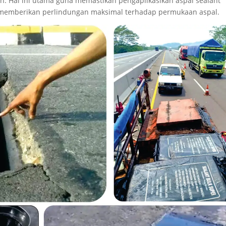
tih. Hal ini utama guna memastikan pengaplikasikan aspal sealant
a memberikan perlindungan maksimal terhadap permukaan aspal.