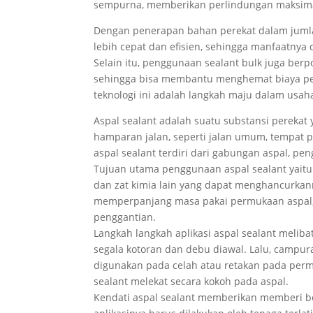
sempurna, memberikan perlindungan maksimal
Dengan penerapan bahan perekat dalam jumlah
lebih cepat dan efisien, sehingga manfaatnya
Selain itu, penggunaan sealant bulk juga ber
sehingga bisa membantu menghemat biaya pem
teknologi ini adalah langkah maju dalam usah
Aspal sealant adalah suatu substansi perekat
hamparan jalan, seperti jalan umum, tempat p
aspal sealant terdiri dari gabungan aspal, pe
Tujuan utama penggunaan aspal sealant yaitu 
dan zat kimia lain yang dapat menghancurkann
memperpanjang masa pakai permukaan aspal,
penggantian.
Langkah langkah aplikasi aspal sealant melib
segala kotoran dan debu diawal. Lalu, campur
digunakan pada celah atau retakan pada permu
sealant melekat secara kokoh pada aspal.
Kendati aspal sealant memberikan memberi be