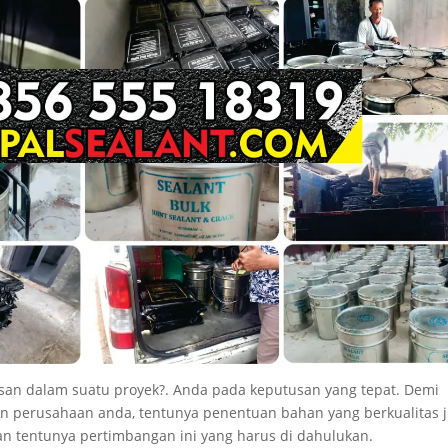
san dalam suatu proyek?. Anda pada keputusan yang tepat. Demi
n perusahaan anda, tentunya penentuan bahan yang berkualitas 
n tentunya pertimbangan ini yang harus di dahulukan.