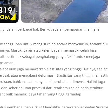
gul dalam berbagai hal. Berikut adalah pemaparan mengenai
 kesanggupan untuk mengisi celah secara menyeluruh, sealant bul
lainnya. Masuknya air atau kelembapan memasuki celah bisa
k bertindak sebagai penghalang yang efektif untuk menjaga
dan aman.
sealant bulk juga menawarkan elastisitas yang tinggi. Artinya, sealant
ak atau mengalami deformasi. Elastisitas yang tinggi memasti
ukaan, bahkan saat mengalami perubahan dimensi. Hal ini juga
 dan keberlanjutan proteksi dari retak atau celah pada struktur.
nt bulk memiliki daya tahan yang tinggi terhadap
 [untuk pembangunan sirkuit Mandalika, perawatan jembatan Suram