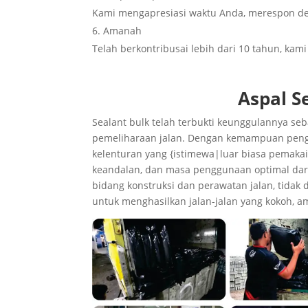
Kami mengapresiasi waktu Anda, merespon de
Amanah
Telah berkontribusai lebih dari 10 tahun, kam
Aspal S
Sealant bulk telah terbukti keunggulannya se
pemeliharaan jalan. Dengan kemampuan pengisi
kelenturan yang {istimewa|luar biasa pemaka
keandalan, dan masa penggunaan optimal dari 
bidang konstruksi dan perawatan jalan, tidak 
untuk menghasilkan jalan-jalan yang kokoh, 