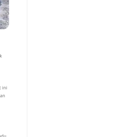
k
 ini
kan
adu