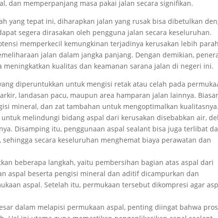
, dan memperpanjang masa pakai jalan secara signifikan.
 yang tepat ini, diharapkan jalan yang rusak bisa dibetulkan de
 dapat segera dirasakan oleh pengguna jalan secara keseluruhan.
potensi memperkecil kemungkinan terjadinya kerusakan lebih parah
eliharaan jalan dalam jangka panjang. Dengan demikian, pener
a meningkatkan kualitas dan keamanan sarana jalan di negeri ini.
 yang diperuntukkan untuk mengisi retak atau celah pada permuk
arkir, landasan pacu, maupun area hamparan jalan lainnya. Biasa
ngisi mineral, dan zat tambahan untuk mengoptimalkan kualitasnya
untuk melindungi bidang aspal dari kerusakan disebabkan air, de
ya. Disamping itu, penggunaan aspal sealant bisa juga terlibat d
 sehingga secara keseluruhan menghemat biaya perawatan dan
atkan beberapa langkah, yaitu pembersihan bagian atas aspal dari
an aspal beserta pengisi mineral dan aditif dicampurkan dan
kaan aspal. Setelah itu, permukaan tersebut dikompresi agar asp
sar dalam melapisi permukaan aspal, penting diingat bahwa pro