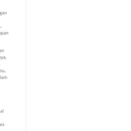
ngan
,
apan
aan
nya,
.
bu,
alam
al
ses