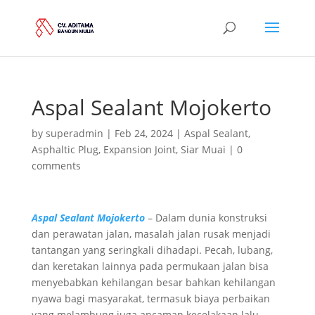
Aspal Sealant Mojokerto
by
superadmin
|
Feb 24, 2024
|
Aspal Sealant
,
Asphaltic Plug
,
Expansion Joint
,
Siar Muai
|
0
comments
Aspal Sealant Mojokerto
– Dalam dunia konstruksi
dan perawatan jalan, masalah jalan rusak menjadi
tantangan yang seringkali dihadapi. Pecah, lubang,
dan keretakan lainnya pada permukaan jalan bisa
menyebabkan kehilangan besar bahkan kehilangan
nyawa bagi masyarakat, termasuk biaya perbaikan
yang melambung juga ancaman kecelakaan lalu