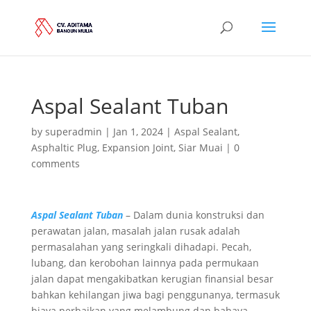
Aspal Sealant Tuban
by
superadmin
|
Jan 1, 2024
|
Aspal Sealant
,
Asphaltic Plug
,
Expansion Joint
,
Siar Muai
|
0
comments
Aspal Sealant Tuban
– Dalam dunia konstruksi dan
perawatan jalan, masalah jalan rusak adalah
permasalahan yang seringkali dihadapi. Pecah,
lubang, dan kerobohan lainnya pada permukaan
jalan dapat mengakibatkan kerugian finansial besar
bahkan kehilangan jiwa bagi penggunanya, termasuk
biaya perbaikan yang melambung dan bahaya