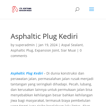
Asphaltic Plug Kediri
by
superadmin
|
Jan 19, 2024
|
Aspal Sealant
,
Asphaltic Plug
,
Expansion Joint
,
Siar Muai
|
0
comments
Asphaltic Plug Kediri
– Di dunia konstruksi dan
perawatan jalan, permasalahan jalan rusak menjadi
tantangan yang seringkali dihadapi. Pecah, lubang,
dan kerusakan lainnya untuk permukaan jalan bisa
menyebabkan kehilangan besar bahkan kehilangan
jiwa bagi masyarakat, termasuk biaya pembetulan
yang tinggi juga risiko kecelakaan lalu lintas. Akan