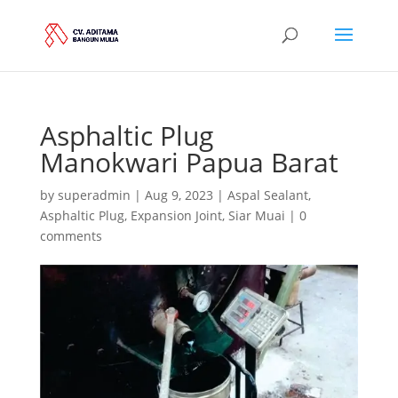
Asphaltic Plug
Manokwari Papua Barat
by
superadmin
|
Aug 9, 2023
|
Aspal Sealant
,
Asphaltic Plug
,
Expansion Joint
,
Siar Muai
|
0
comments