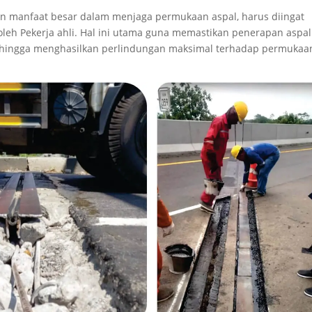
n manfaat besar dalam menjaga permukaan aspal, harus diingat
leh Pekerja ahli. Hal ini utama guna memastikan penerapan aspal
 sehingga menghasilkan perlindungan maksimal terhadap permukaa