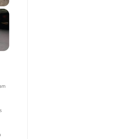
lam
s
a