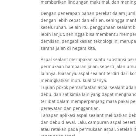
memberikan lindungan maksimal, dan meningka
Dengan penerapan bahan perekat dalam jumlah 
dengan lebih cepat dan efisien, sehingga man
keseluruhan. Selain itu, penggunaan sealant
lebih lanjut, sehingga bisa membantu memper
demikian, pengaplikasian teknologi ini meru
sarana jalan di negara kita.
Aspal sealant merupakan suatu substansi per
permukaan hamparan jalan, seperti jalan umu
lainnya. Biasanya, aspal sealant terdiri dari
meningkatkan mutu kualitasnya.
Tujuan pokok pemanfaatan aspal sealant adala
debu, dan zat kimia lain yang dapat menghan
terlibat dalam memperpanjang masa pakai pe
perawatan dan penggantian.
Tahapan aplikasi aspal sealant melibatkan be
dan debu diawal. Lalu, campuran aspal besert
atau retakan pada permukaan aspal. Setelah i