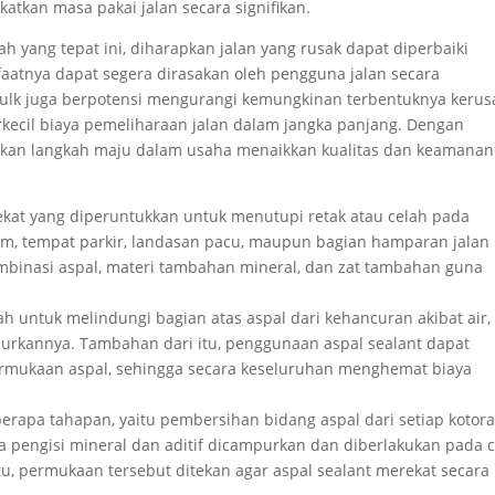
tkan masa pakai jalan secara signifikan.
yang tepat ini, diharapkan jalan yang rusak dapat diperbaiki
faatnya dapat segera dirasakan oleh pengguna jalan secara
 bulk juga berpotensi mengurangi kemungkinan terbentuknya keru
kecil biaya pemeliharaan jalan dalam jangka panjang. Dengan
pakan langkah maju dalam usaha menaikkan kualitas dan keamanan
ekat yang diperuntukkan untuk menutupi retak atau celah pada
m, tempat parkir, landasan pacu, maupun bagian hamparan jalan
 kombinasi aspal, materi tambahan mineral, dan zat tambahan guna
h untuk melindungi bagian atas aspal dari kehancuran akibat air,
curkannya. Tambahan dari itu, penggunaan aspal sealant dapat
rmukaan aspal, sehingga secara keseluruhan menghemat biaya
berapa tahapan, yaitu pembersihan bidang aspal dari setiap kotor
a pengisi mineral dan aditif dicampurkan dan diberlakukan pada 
tu, permukaan tersebut ditekan agar aspal sealant merekat secara