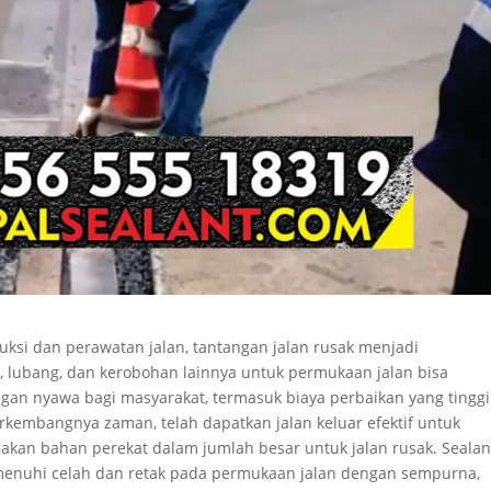
uksi dan perawatan jalan, tantangan jalan rusak menjadi
, lubang, dan kerobohan lainnya untuk permukaan jalan bisa
gan nyawa bagi masyarakat, termasuk biaya perbaikan yang tingg
berkembangnya zaman, telah dapatkan jalan keluar efektif untuk
akan bahan perekat dalam jumlah besar untuk jalan rusak. Sealan
enuhi celah dan retak pada permukaan jalan dengan sempurna,