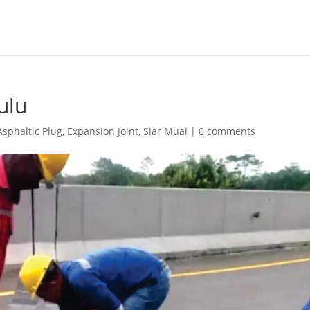
ulu
Asphaltic Plug
,
Expansion Joint
,
Siar Muai
|
0 comments