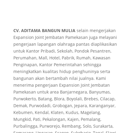
CV. ADITAMA BANGUN MULIA
selain mengerjakan
Expansion Joint Jembatan Pamekasan juga melayani
pengerjaan lapangan olahraga pantas diaplikasikan
untuk Kantor Pribadi, Sekolah, Pondok Pesantren,
Perumahan, Mall, Hotel, Pabrik, Rumah, Kawasan
Penginapan, Kantor Pemerintahan sehingga
meningkatkan kualitas hidup penghuninya serta
bangunan akan bertambah nilai jualnya. Kami
menerima pengerjaan Expansion Joint Jembatan
Pamekasan untuk area Banjarnegara, Banyumas,
Purwokerto, Batang, Blora, Boyolali, Brebes, Cilacap,
Demak, Purwodadi, Grobogan, Jepara, Karanganyar,
Kebumen, Kendal, Klaten, Kudus, Magelang,
Mungkid, Pati, Pekalongan, Kajen, Pemalang,
Purbalingga, Purworejo, Rembang, Solo, Surakarta,
Semarang, Ungaran, Sragen, Sukoharjo, Tegal, Slawi,