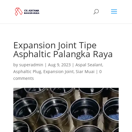
Expansion Joint Tipe
Asphaltic Palangka Raya
by
superadmin
|
Aug 9, 2023
|
Aspal Sealant
,
Asphaltic Plug
,
Expansion Joint
,
Siar Muai
|
0
comments