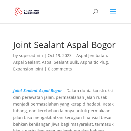
Joint Sealant Aspal Bogor
by
superadmin
|
Oct 19, 2023
|
Aspal Jembatan
,
Aspal Sealant
,
Aspal Sealant Bulk
,
Asphaltic Plug
,
Expansion Joint
|
0 comments
Joint Sealant Aspal Bogor
– Dalam dunia konstruksi
dan perawatan jalan, permasalahan jalan rusak
menjadi permasalahan yang kerap dihadapi. Retak,
lubang, dan kerobohan lainnya untuk permukaan
jalan bisa mengakibatkan kerugian finansial besar
bahkan kehilangan jiwa bagi masyarakat, termasuk
biaya perbaikan yang melambung dan bahaya