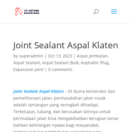
Joint Sealant Aspal Klaten
by
superadmin
|
Oct 13, 2023
|
Aspal Jembatan
,
Aspal Sealant
,
Aspal Sealant Bulk
,
Asphaltic Plug
,
Expansion Joint
|
0 comments
Joint Sealant Aspal Klaten
– Di dunia konstruksi dan
pemeliharaan jalan, permasalahan jalan rusak
adalah tantangan yang seringkali dihadapi.
Terkelupas, lubang, dan kerusakan lainnya untuk
permukaan jalan bisa mengakibatkan kerugian besar
bahkan kehilangan nyawa bagi masyarakat,
termasuk biaya pembetulan yang tinggi juga