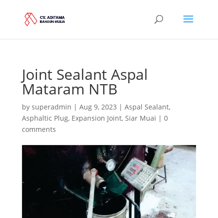
Joint Sealant Aspal
Mataram NTB
by
superadmin
|
Aug 9, 2023
|
Aspal Sealant
,
Asphaltic Plug
,
Expansion Joint
,
Siar Muai
|
0
comments