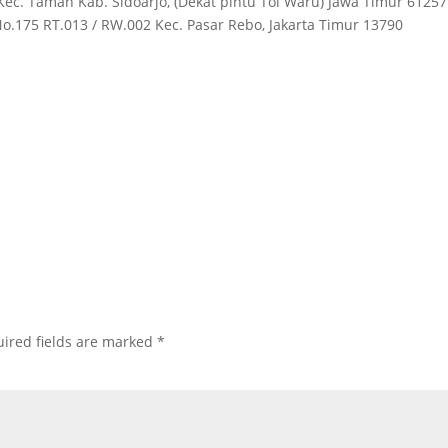
Kec. Taman Kab. Sidoarjo, (Dekat pintu Tol Waru) Jawa Timur 61257
 No.175 RT.013 / RW.002 Kec. Pasar Rebo, Jakarta Timur 13790
ired fields are marked
*