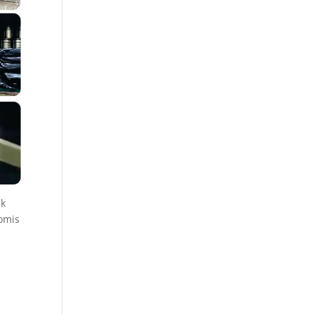
uk
omis