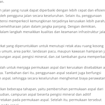
an.
 jalan yang rusak dapat diperbaiki dengan lebih cepat dan efisien
leh pengguna jalan secara keseluruhan. Selain itu, penggunaan
tensi memperkecil kemungkinan terjadinya kerusakan lebih parah
meliharaan jalan dalam jangka panjang. Dengan demikian,
dalam langkah menaikkan kualitas dan keamanan infrastruktur jala
ekat yang diperuntukkan untuk menutupi retak atau ruang kosong
an umum, area parkir, landasan pacu, maupun kawasan hamparan j
 gabungan aspal, pengisi mineral, dan zat tambahan guna memperbai
lah untuk menjaga permukaan aspal dari kerusakan disebabkan ai
ya. Tambahan dari itu, penggunaan aspal sealant juga berfungsi
aspal, sehingga secara keseluruhan menghemat biaya perawata
atkan beberapa tahapan, yaitu pembersihan permukaan aspal dari
udian, campuran aspal beserta pengisi mineral dan aditif
retakan pada permukaan aspal. Setelah itu, permukaan tersebut