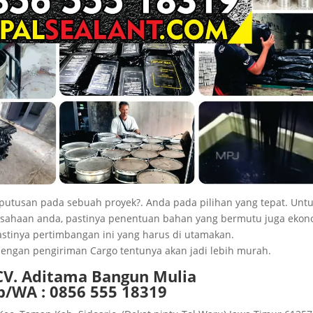
utusan pada sebuah proyek?. Anda pada pilihan yang tepat. Unt
sahaan anda, pastinya penentuan bahan yang bermutu juga ekon
astinya pertimbangan ini yang harus di utamakan.
 dengan pengiriman Cargo tentunya akan jadi lebih murah.
 CV. Aditama Bangun Mulia
p/WA : 0856 555 18319