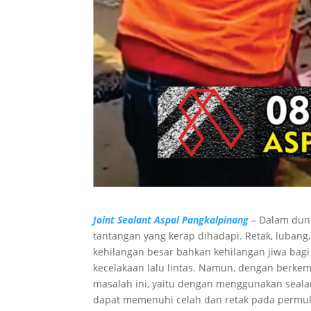
Joint Sealant Aspal Pangkalpinang
– Dalam duni
tantangan yang kerap dihadapi. Retak, luban
kehilangan besar bahkan kehilangan jiwa bagi
kecelakaan lalu lintas. Namun, dengan berkem
masalah ini, yaitu dengan menggunakan sealan
dapat memenuhi celah dan retak pada permu