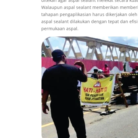
ditekan agar aspal sealant melekat secara kua
Walaupun aspal sealant memberikan memberi
tahapan pengaplikasian harus dikerjakan oleh 
aspal sealant dilakukan dengan tepat dan ef
permukaan aspal.