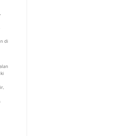
,
,
n di
alan
ki
r,
n