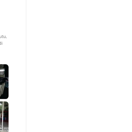
n
utu,
di