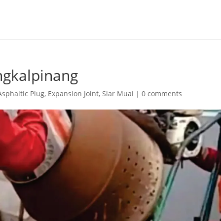
angkalpinang
Asphaltic Plug
,
Expansion Joint
,
Siar Muai
|
0 comments