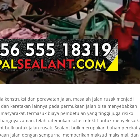
a konstruksi dan perawatan jalan, masalah jalan rusak menjadi
g, dan keretakan lainnya pada permukaan jalan bisa menyebabkan
 masyarakat, termasuk biaya pembetulan yang tinggi juga risiko
bangnya zaman, telah ditemukan solusi efektif untuk menyelesaik
t bulk untuk jalan rusak. Sealant bulk merupakan bahan perekat 
kaan jalan dengan sempurna, memberikan maksud maksimal, dan