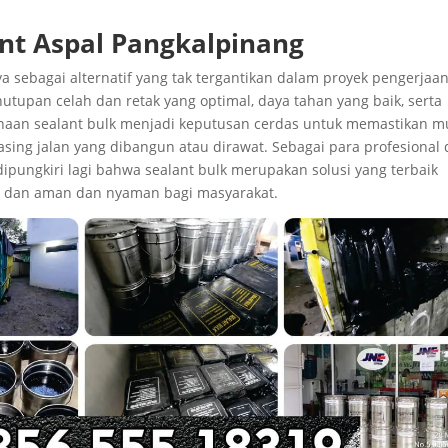
ant Aspal Pangkalpinang
 sebagai alternatif yang tak tergantikan dalam proyek pengerjaa
upan celah dan retak yang optimal, daya tahan yang baik, serta
gunaan sealant bulk menjadi keputusan cerdas untuk memastikan m
sing jalan yang dibangun atau dirawat. Sebagai para profesional 
 dipungkiri lagi bahwa sealant bulk merupakan solusi yang terbaik
n, dan aman dan nyaman bagi masyarakat.