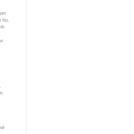
gan
 itu,
bih
ur
,
am
pal