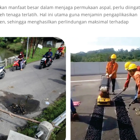
kan manfaat besar dalam menjaga permukaan aspal, perlu diinga
h tenaga terlatih. Hal ini utama guna menjamin pengaplikasikan
sien, sehingga menghasilkan perlindungan maksimal terhadap