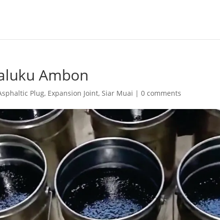
Maluku Ambon
Asphaltic Plug
,
Expansion Joint
,
Siar Muai
|
0 comments