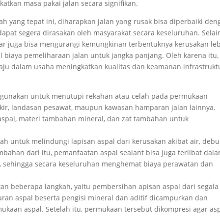
tkan masa pakai jalan secara signifikan.
yang tepat ini, diharapkan jalan yang rusak bisa diperbaiki den
dapat segera dirasakan oleh masyarakat secara keseluruhan. Selain
r juga bisa mengurangi kemungkinan terbentuknya kerusakan le
biaya pemeliharaan jalan untuk jangka panjang. Oleh karena itu,
maju dalam usaha meningkatkan kualitas dan keamanan infrastrukt
 digunakan untuk menutupi rekahan atau celah pada permukaan
arkir, landasan pesawat, maupun kawasan hamparan jalan lainnya.
n aspal, materi tambahan mineral, dan zat tambahan untuk
h untuk melindungi lapisan aspal dari kerusakan akibat air, debu
bahan dari itu, pemanfaatan aspal sealant bisa juga terlibat dal
 sehingga secara keseluruhan menghemat biaya perawatan dan
an beberapa langkah, yaitu pembersihan apisan aspal dari segala
uran aspal beserta pengisi mineral dan aditif dicampurkan dan
ukaan aspal. Setelah itu, permukaan tersebut dikompresi agar as