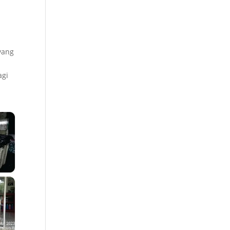
yang
agi