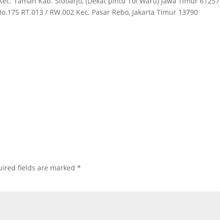
Kec. Taman Kab. Sidoarjo, (Dekat pintu Tol Waru) Jawa Timur 61257
 No.175 RT.013 / RW.002 Kec. Pasar Rebo, Jakarta Timur 13790
ired fields are marked
*