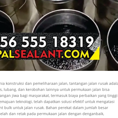
ia konstruksi dan pemeliharaan jalan, tantangan jalan rusak adal
s, lubang, dan kerobohan lainnya untuk permukaan jalan bisa
ngan jiwa bagi masyarakat, termasuk biaya perbaikan yang tinggi
emajuan teknologi, telah dapatkan solusi efektif untuk mengatasi
t bulk untuk jalan rusak. Bahan perekat dalam jumlah besar
celah dan retak pada permukaan jalan dengan denganbaik,