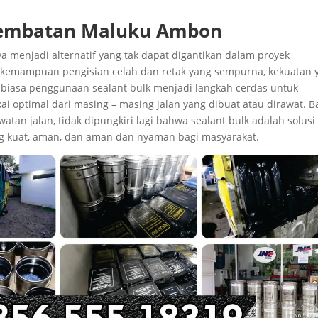
 Jembatan Maluku Ambon
 menjadi alternatif yang tak dapat digantikan dalam proyek
 kemampuan pengisian celah dan retak yang sempurna, kekuatan 
uar biasa penggunaan sealant bulk menjadi langkah cerdas untuk
i optimal dari masing – masing jalan yang dibuat atau dirawat. B
watan jalan, tidak dipungkiri lagi bahwa sealant bulk adalah solusi
ng kuat, aman, dan aman dan nyaman bagi masyarakat.