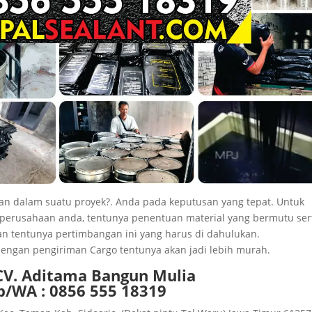
n dalam suatu proyek?. Anda pada keputusan yang tepat. Untuk
 perusahaan anda, tentunya penentuan material yang bermutu ser
n tentunya pertimbangan ini yang harus di dahulukan.
 dengan pengiriman Cargo tentunya akan jadi lebih murah.
 CV. Aditama Bangun Mulia
p/WA : 0856 555 18319