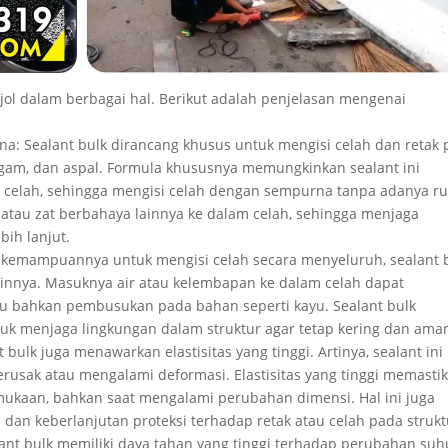
jol dalam berbagai hal. Berikut adalah penjelasan mengenai
: Sealant bulk dirancang khusus untuk mengisi celah dan retak
ogam, dan aspal. Formula khususnya memungkinkan sealant ini
celah, sehingga mengisi celah dengan sempurna tanpa adanya r
atau zat berbahaya lainnya ke dalam celah, sehingga menjaga
ih lanjut.
n kemampuannya untuk mengisi celah secara menyeluruh, sealant 
lainnya. Masuknya air atau kelembapan ke dalam celah dapat
tau bahkan pembusukan pada bahan seperti kayu. Sealant bulk
tuk menjaga lingkungan dalam struktur agar tetap kering dan ama
nt bulk juga menawarkan elastisitas yang tinggi. Artinya, sealant ini
ak atau mengalami deformasi. Elastisitas yang tinggi memasti
ukaan, bahkan saat mengalami perubahan dimensi. Hal ini juga
l dan keberlanjutan proteksi terhadap retak atau celah pada strukt
ant bulk memiliki daya tahan yang tinggi terhadap perubahan suh