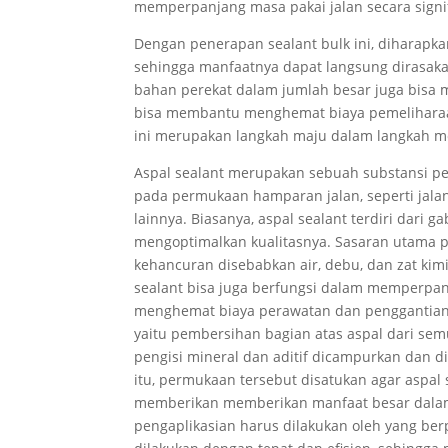
memperpanjang masa pakai jalan secara signif
Dengan penerapan sealant bulk ini, diharapkan
sehingga manfaatnya dapat langsung dirasaka
bahan perekat dalam jumlah besar juga bisa 
bisa membantu menghemat biaya pemeliharaan
ini merupakan langkah maju dalam langkah men
Aspal sealant merupakan sebuah substansi p
pada permukaan hamparan jalan, seperti jalan
lainnya. Biasanya, aspal sealant terdiri dari 
mengoptimalkan kualitasnya. Sasaran utama p
kehancuran disebabkan air, debu, dan zat kimi
sealant bisa juga berfungsi dalam memperpan
menghemat biaya perawatan dan penggantian.
yaitu pembersihan bagian atas aspal dari sem
pengisi mineral dan aditif dicampurkan dan d
itu, permukaan tersebut disatukan agar aspal
memberikan memberikan manfaat besar dalam
pengaplikasian harus dilakukan oleh yang be