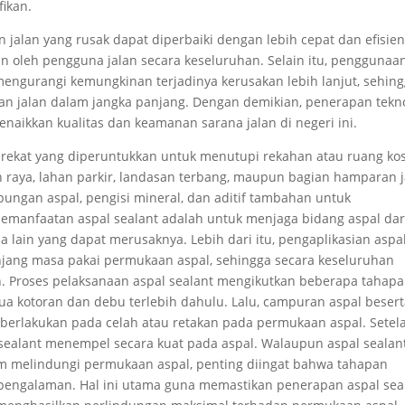
ikan.
 jalan yang rusak dapat diperbaiki dengan lebih cepat dan efisien
n oleh pengguna jalan secara keseluruhan. Selain itu, penggunaa
mengurangi kemungkinan terjadinya kerusakan lebih lanjut, sehin
 jalan dalam jangka panjang. Dengan demikian, penerapan tekno
aikkan kualitas dan keamanan sarana jalan di negeri ini.
erekat yang diperuntukkan untuk menutupi rekahan atau ruang ko
 raya, lahan parkir, landasan terbang, maupun bagian hamparan j
gabungan aspal, pengisi mineral, dan aditif tambahan untuk
emanfaatan aspal sealant adalah untuk menjaga bidang aspal dar
a lain yang dapat merusaknya. Lebih dari itu, pengaplikasian aspa
jang masa pakai permukaan aspal, sehingga secara keseluruhan
 Proses pelaksanaan aspal sealant mengikutkan beberapa tahapa
ua kotoran dan debu terlebih dahulu. Lalu, campuran aspal beser
iberlakukan pada celah atau retakan pada permukaan aspal. Setel
 sealant menempel secara kuat pada aspal. Walaupun aspal sealan
 melindungi permukaan aspal, penting diingat bahwa tahapan
rpengalaman. Hal ini utama guna memastikan penerapan aspal sea