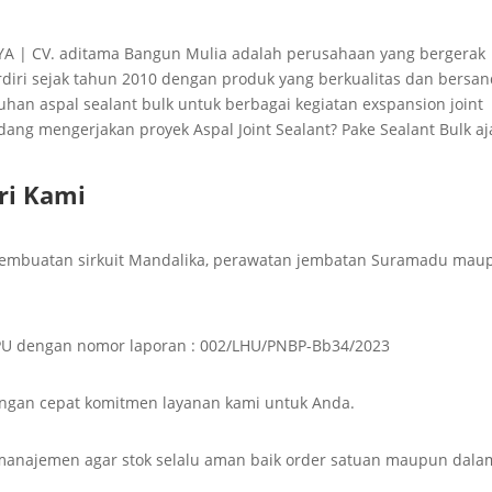
AYA | CV. aditama Bangun Mulia adalah perusahaan yang bergerak
erdiri sejak tahun 2010 dengan produk yang berkualitas dan bersan
uhan aspal sealant bulk untuk berbagai kegiatan exspansion joint
dang mengerjakan proyek Aspal Joint Sealant? Pake Sealant Bulk aj
ri
Kami
 pembuatan sirkuit Mandalika, perawatan jembatan Suramadu mau
n PU dengan nomor laporan : 002/LHU/PNBP-Bb34/2023
ngan cepat komitmen layanan kami untuk Anda.
anajemen agar stok selalu aman baik order satuan maupun dala