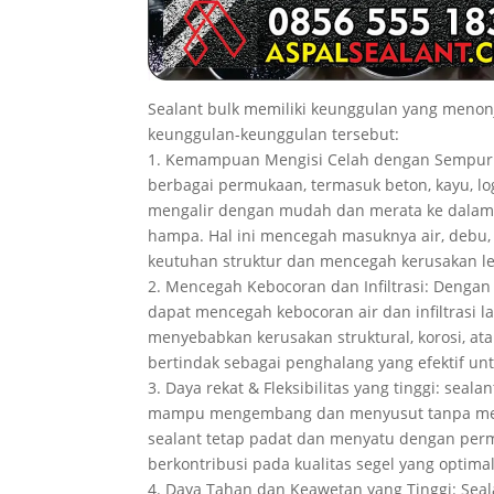
Sealant bulk memiliki keunggulan yang menon
keunggulan-keunggulan tersebut:
1. Kemampuan Mengisi Celah dengan Sempurna
berbagai permukaan, termasuk beton, kayu, l
mengalir dengan mudah dan merata ke dalam 
hampa. Hal ini mencegah masuknya air, debu, 
keutuhan struktur dan mencegah kerusakan leb
2. Mencegah Kebocoran dan Infiltrasi: Denga
dapat mencegah kebocoran air dan infiltrasi 
menyebabkan kerusakan struktural, korosi, a
bertindak sebagai penghalang yang efektif un
3. Daya rekat & Fleksibilitas yang tinggi: seala
mampu mengembang dan menyusut tanpa merus
sealant tetap padat dan menyatu dengan perm
berkontribusi pada kualitas segel yang optima
4. Daya Tahan dan Keawetan yang Tinggi: Seal