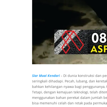
Siar Muai Kendari
– Di dunia konstruksi dan p
seringkali dihadapi. Pecah, lubang, dan kere
bahkan kehilangan nyawa bagi penggunanya, ter
Tetapi, dengan kemajuan teknologi, telah dite
menggunakan bahan perekat dalam jumlah bes
bisa memenuhi celah dan retak pada permuk