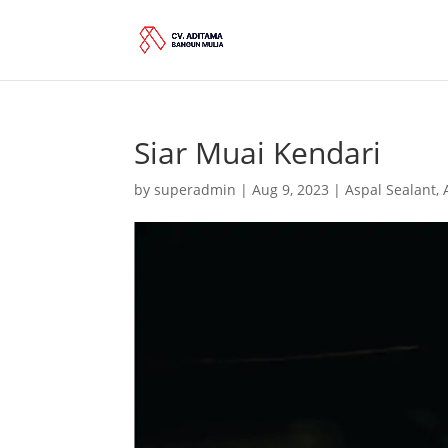
Siar Muai Kendari
by
superadmin
|
Aug 9, 2023
|
Aspal Sealant
,