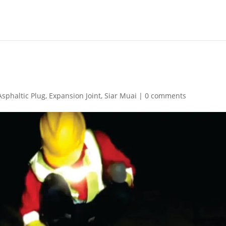
Asphaltic Plug
,
Expansion Joint
,
Siar Muai
|
0 comments