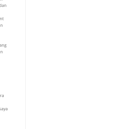
 dan
nt
an
yang
an
ara
saya