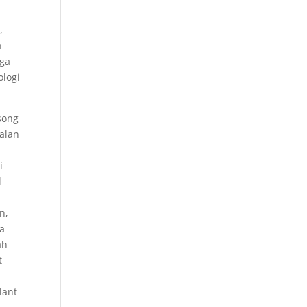
,
n
gga
logi
song
alan
i
l
n,
ta
ah
t
lant