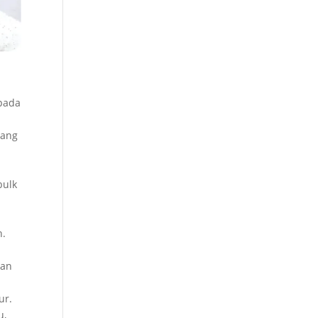
 pada
uang
bulk
n.
kan
ur.
u,