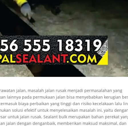
erawatan jalan, masalah jalan rusak menjadi permasalahan yang
takan lainnya pada permukaan jalan bisa menyebabkan kerugian be
masuk biaya perbaikan yang tinggi dan risiko kecelakaan lalu lin
mukan solusi efektif untuk menyelesaikan masalah ini, yaitu denga
ar untuk jalan rusak. Sealant bulk merupakan bahan perekat yan
aan jalan dengan denganbaik, memberikan maksud maksimal, dan