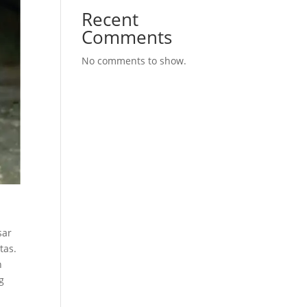
Recent
Comments
No comments to show.
sar
tas.
n
g