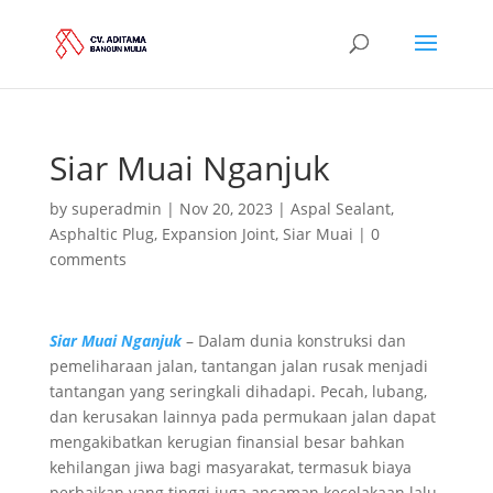
Siar Muai Nganjuk
by
superadmin
|
Nov 20, 2023
|
Aspal Sealant
,
Asphaltic Plug
,
Expansion Joint
,
Siar Muai
|
0
comments
Siar Muai Nganjuk
– Dalam dunia konstruksi dan
pemeliharaan jalan, tantangan jalan rusak menjadi
tantangan yang seringkali dihadapi. Pecah, lubang,
dan kerusakan lainnya pada permukaan jalan dapat
mengakibatkan kerugian finansial besar bahkan
kehilangan jiwa bagi masyarakat, termasuk biaya
perbaikan yang tinggi juga ancaman kecelakaan lalu