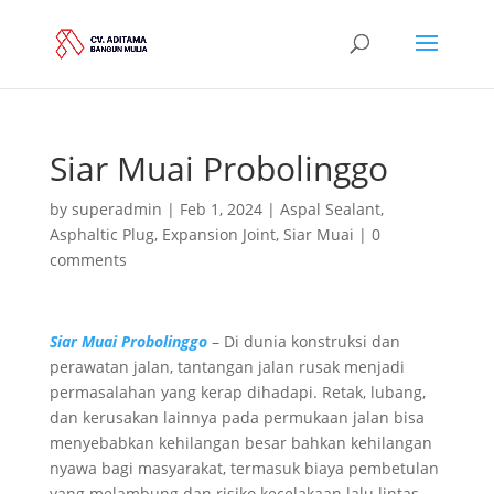
Siar Muai Probolinggo
by
superadmin
|
Feb 1, 2024
|
Aspal Sealant
,
Asphaltic Plug
,
Expansion Joint
,
Siar Muai
|
0
comments
Siar Muai Probolinggo
– Di dunia konstruksi dan
perawatan jalan, tantangan jalan rusak menjadi
permasalahan yang kerap dihadapi. Retak, lubang,
dan kerusakan lainnya pada permukaan jalan bisa
menyebabkan kehilangan besar bahkan kehilangan
nyawa bagi masyarakat, termasuk biaya pembetulan
yang melambung dan risiko kecelakaan lalu lintas.